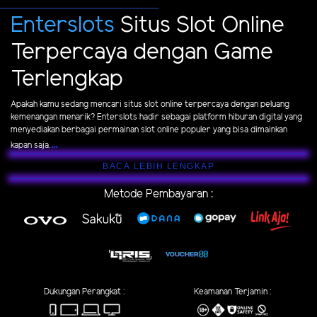
Enterslots
Situs Slot Online
Terpercaya dengan Game
Terlengkap
Apakah kamu sedang mencari situs slot online terpercaya dengan peluang
kemenangan menarik? Enterslots hadir sebagai platform hiburan digital yang
menyediakan berbagai permainan slot online populer yang bisa dimainkan
...
kapan saja.
BACA LEBIH LENGKAP
Metode Pembayaran :
Dukungan Perangkat :
Keamanan Terjamin :