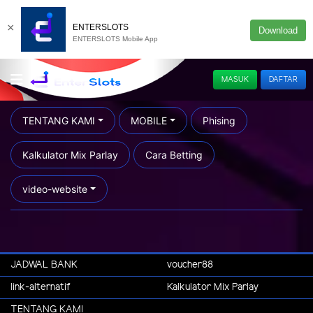
×
ENTERSLOTS
Download
ENTERSLOTS Mobile App
MASUK
DAFTAR
TENTANG KAMI
MOBILE
Phising
Kalkulator Mix Parlay
Cara Betting
video-website
JADWAL BANK
voucher88
link-alternatif
Kalkulator Mix Parlay
TENTANG KAMI