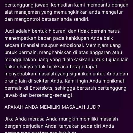
bertanggung jawab, kemudian kami membantu dengan
alat manajemen yang memungkinkan anda mengatur
dan mengontrol batasan anda sendiri.
Judi adalah bentuk hiburan, dan tidak pernah harus
menempatkan beban pada kehidupan Anda baik
secara finansial maupun emosional. Meminjam uang
untuk bermain, menghabiskan di atas anggaran atau
menggunakan uang yang dialokasikan untuk tujuan lain
bukan hanya tidak bijaksana tetapi dapat
menyebabkan masalah yang signifikan untuk Anda dan
orang lain di sekitar Anda. Kami ingin Anda menikmati
bermain di Enterslots, sehingga bertaruh bertanggung
jawab dan bersenang-senang!
APAKAH ANDA MEMILIKI MASALAH JUDI?
Jika Anda merasa Anda mungkin memiliki masalah
dengan perjudian Anda, tanyakan pada diri Anda