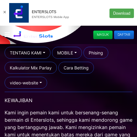
×
ENTERSLOTS
Download
ENTERSLOTS Mobile App
MASUK
DAFTAR
TENTANG KAMI
MOBILE
Phising
Kalkulator Mix Parlay
Cara Betting
video-website
KEWAJIBAN
Kami ingin pemain kami untuk bersenang-senang
bermain di Enterslots, sehingga kami mendorong game
yang bertanggung jawab. Kami mengizinkan pemain
kami untuk menentukan batas mereka dari game yang