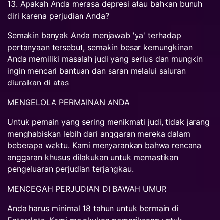
13. Apakah Anda merasa depresi atau bahkan bunuh
diri karena perjudian Anda?
Semakin banyak Anda menjawab 'ya' terhadap
pertanyaan tersebut, semakin besar kemungkinan
Anda memiliki masalah judi yang serius dan mungkin
ingin mencari bantuan dan saran melalui saluran
diuraikan di atas
MENGELOLA PERMAINAN ANDA
Untuk pemain yang sering menikmati judi, tidak jarang
menghabiskan lebih dari anggaran mereka dalam
beberapa waktu. Kami menyarankan bahwa rencana
anggaran khusus dilakukan untuk memastikan
pengeluaran perjudian terjangkau.
MENCEGAH PERJUDIAN DI BAWAH UMUR
Anda harus minimal 18 tahun untuk bermain di