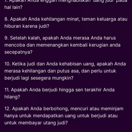
7. Apakah Anda enggan menghabiskan 'uang judi' pada
hal lain?
8. Apakah Anda kehilangan minat, teman keluarga atau
hiburan karena judi?
9. Setelah kalah, apakah Anda merasa Anda harus
mencoba dan memenangkan kembali kerugian anda
secepatnya?
10. Ketika judi dan Anda kehabisan uang, apakah Anda
merasa kehilangan dan putus asa, dan perlu untuk
berjudi lagi sesegera mungkin?
11. Apakah Anda berjudi hingga sen terakhir Anda
hilang?
12. Apakah Anda berbohong, mencuri atau meminjam
hanya untuk mendapatkan uang untuk berjudi atau
untuk membayar utang judi?