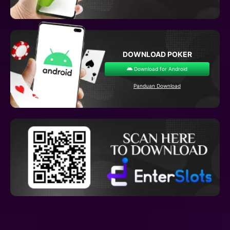
DOWNLOAD POKER
Download for Android
Panduan Download