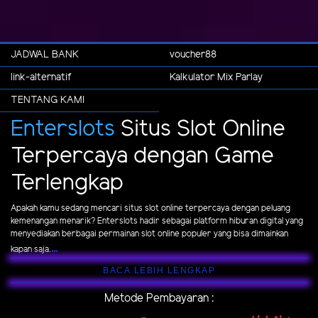
JADWAL BANK
voucher88
link-alternatif
Kalkulator Mix Parlay
TENTANG KAMI
Enterslots
Situs Slot Online
Terpercaya dengan Game
Terlengkap
Apakah kamu sedang mencari situs slot online terpercaya dengan peluang
kemenangan menarik? Enterslots hadir sebagai platform hiburan digital yang
menyediakan berbagai permainan slot online populer yang bisa dimainkan
...
kapan saja.
BACA LEBIH LENGKAP
Metode Pembayaran :