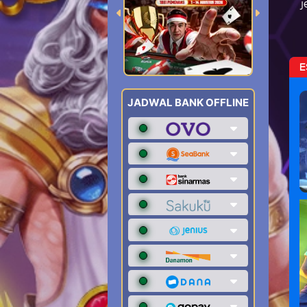
j
E
JADWAL BANK OFFLINE