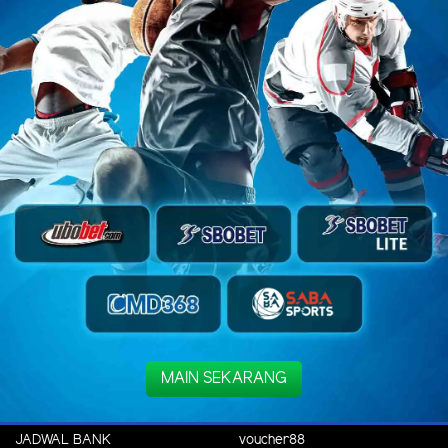
MAIN SEKARANG
JADWAL BANK
voucher88