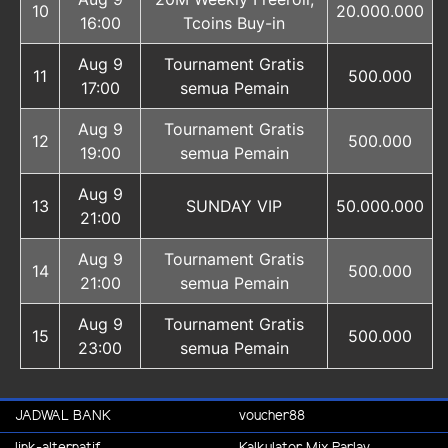
10
20.000.000
16:00
Tcoins Buy-in
Aug 9
Tournament Gratis
11
500.000
17:00
semua Pemain
Aug 9
Tournament Gratis
12
500.000
19:00
semua Pemain
Aug 9
13
SUNDAY VIP
50.000.000
21:00
Aug 9
Tournament Gratis
14
500.000
21:00
semua Pemain
Aug 9
Tournament Gratis
15
500.000
23:00
semua Pemain
JADWAL BANK
voucher88